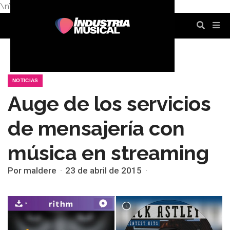
\n
\n
\n
\n
\n
\n
NOTICIAS
Auge de los servicios
de mensajería con
música en streaming
Por maldere
23 de abril de 2015