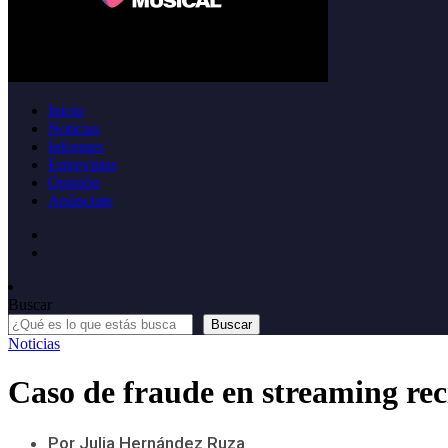
Inicio
Noticias
Informes
Entrevistas
Opinión
Anúnciate
Buscar
Buscar
Noticias
Caso de fraude en streaming reci
Por Julia Hernández Ruza