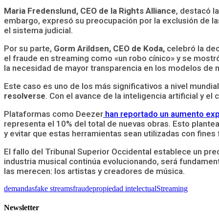
Maria Fredenslund, CEO de la Rights Alliance
, destacó l
embargo, expresó su preocupación por la exclusión de la
el sistema judicial.
Por su parte,
Gorm Arildsen, CEO de Koda,
celebró la dec
el fraude en streaming como «un robo cínico» y se mostró 
la necesidad de mayor transparencia en los modelos de n
Este caso es uno de los más significativos a nivel mundi
resolverse
. Con el avance de la inteligencia artificial y
Plataformas como Deezer
han reportado un aumento expo
representa el 10% del total de nuevas obras. Esto plantea
y evitar que estas herramientas sean utilizadas con fines
El fallo del Tribunal Superior Occidental establece un pre
industria musical continúa evolucionando, será fundamenta
las merecen: los artistas y creadores de música.
demandas
fake streams
fraude
propiedad intelectual
Streaming
Newsletter