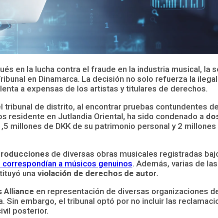
ués en la lucha contra el fraude en la industria musical, la
bunal en Dinamarca. La decisión no solo refuerza la ilegal
enta a expensas de los artistas y titulares de derechos.
l tribunal de distrito, al encontrar pruebas contundentes d
os residente en Jutlandia Oriental, ha sido condenado a
dos
,5 millones de DKK de su patrimonio personal y 2 millone
producciones
de diversas obras musicales registradas baj
ue correspondían a músicos genuinos
. Además, varias de la
tituyó una
violación de derechos de autor.
 Alliance
en representación de diversas organizaciones del
. Sin embargo, el tribunal optó por no incluir las reclama
vil posterior.