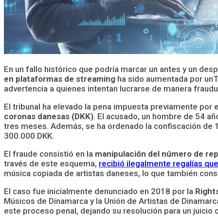
En un fallo histórico que podría marcar un antes y un desp
en plataformas de streaming
ha sido aumentada por unTri
advertencia a quienes intentan lucrarse de manera fraudul
El tribunal ha elevado la pena impuesta previamente por e
coronas danesas (DKK)
. El acusado, un hombre de 54 añ
tres meses. Además, se ha ordenado la confiscación de 1
300.000 DKK.
El fraude consistió en la
manipulación del número de re
través de este esquema,
recibió ilegalmente regalías q
música copiada de artistas daneses, lo que también cons
El caso fue inicialmente denunciado en 2018 por la
Rights
Músicos de Dinamarca y la Unión de Artistas de Dinamarca
este proceso penal, dejando su resolución para un juicio ci