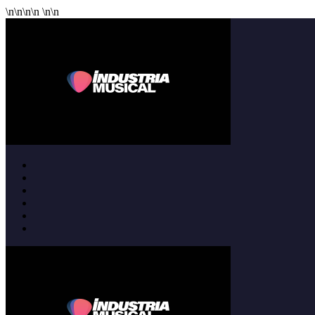
\n
\n
\n
\n
\n
\n