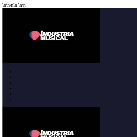
\n
\n
\n
\n
\n
\n