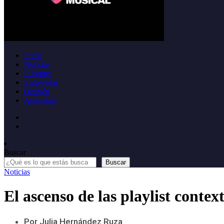
Inicio
Noticias
Informes
Entrevistas
Opinión
Anúnciate
Buscar
Buscar
Noticias
El ascenso de las playlist contex
Por Julia Hernández Ruza