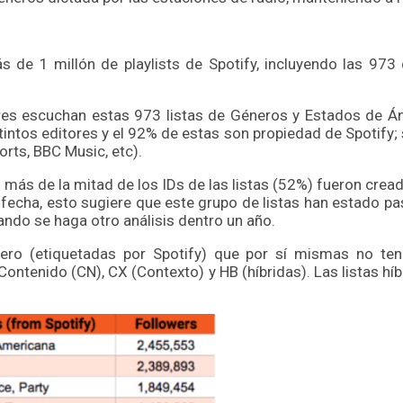
 de 1 millón de playlists de Spotify, incluyendo las 9
s escuchan estas 973 listas de Géneros y Estados de Án
tintos editores y el 92% de estas son propiedad de Spotify
orts, BBC Music, etc).
co más de la mitad de los IDs de las listas (52%) fueron c
r fecha, esto sugiere que este grupo de listas han estado p
ando se haga otro análisis dentro un año.
ro (etiquetadas por Spotify) que por sí mismas no tend
Contenido (CN), CX (Contexto) y HB (híbridas). Las listas hí