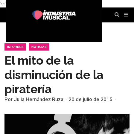
\n
\n
\n
\n
\n
\n
INFORMES
NOTICIAS
El mito de la
disminución de la
piratería
Por Julia Hernández Ruza
20 de julio de 2015