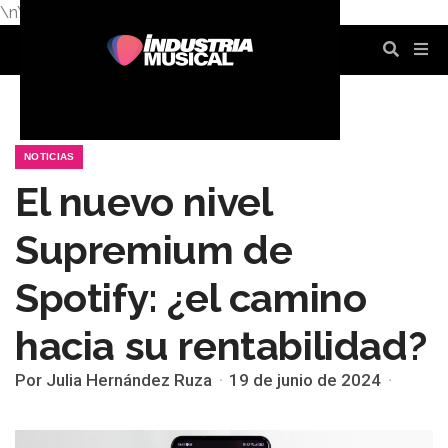
\n
\n
\n
\n
\n
\n
NOTICIAS
El nuevo nivel
Supremium de
Spotify: ¿el camino
hacia su rentabilidad?
Por Julia Hernández Ruza
19 de junio de 2024