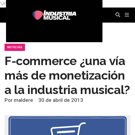
\n
\n
\n
\n
\n
\n
NOTICIAS
F-commerce ¿una vía
más de monetización
a la industria musical?
Por maldere
30 de abril de 2013