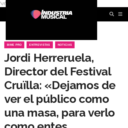
\n
\n
\n
\n
\n
\n
BIME PRO
ENTREVISTAS
NOTICIAS
Jordi Herreruela,
Director del Festival
Cruïlla: «Dejamos de
ver el público como
una masa, para verlo
como entes