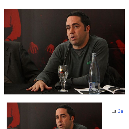
La
3a