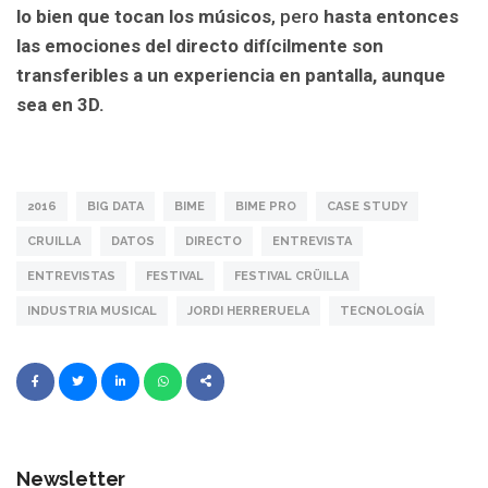
lo bien que
tocan los músicos
, pero
hasta entonces
las emociones del directo difícilmente son
transferibles a un experiencia en pantalla, aunque
sea en 3D.
2016
BIG DATA
BIME
BIME PRO
CASE STUDY
CRUILLA
DATOS
DIRECTO
ENTREVISTA
ENTREVISTAS
FESTIVAL
FESTIVAL CRÜILLA
INDUSTRIA MUSICAL
JORDI HERRERUELA
TECNOLOGÍA
Newsletter