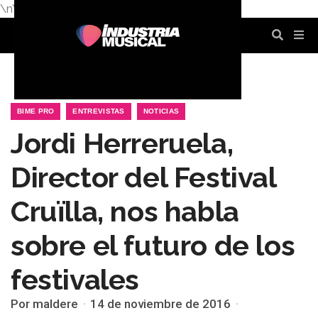
\n
\n
\n
\n
\n
\n
BIME PRO
ENTREVISTAS
NOTICIAS
Jordi Herreruela,
Director del Festival
Cruïlla, nos habla
sobre el futuro de los
festivales
Por maldere
14 de noviembre de 2016