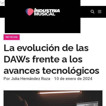
\n
\n
\n
\n
\n
\n
NOTICIAS
La evolución de las
DAWs frente a los
avances tecnológicos
Por Julia Hernández Ruza
10 de enero de 2024