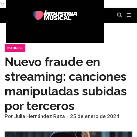
\n
\n
\n
\n
\n
\n
NOTICIAS
Nuevo fraude en
streaming: canciones
manipuladas subidas
por terceros
Por Julia Hernández Ruza
25 de enero de 2024