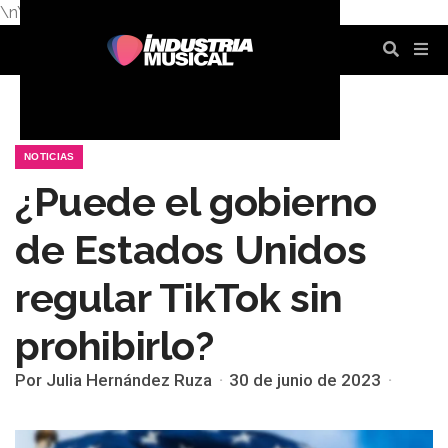
\n
\n
\n
\n
\n
\n
NOTICIAS
¿Puede el gobierno
de Estados Unidos
regular TikTok sin
prohibirlo?
Por Julia Hernández Ruza
30 de junio de 2023