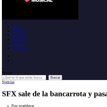
Inicio
Noticias
Informes
Entrevistas
Opinión
Anúnciate
Buscar
Buscar
Noticias
SFX sale de la bancarrota y pas
Por maldere