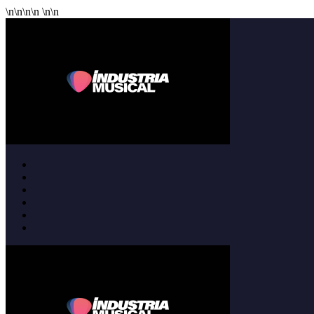
\n
\n
\n
\n
\n
\n