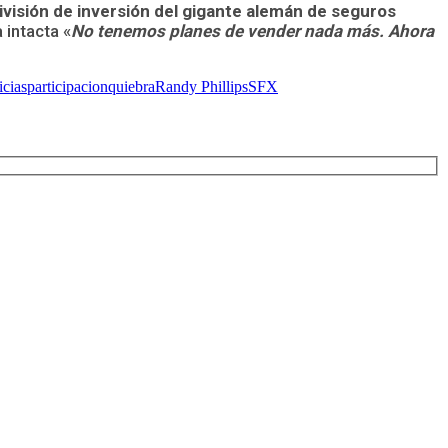
división de inversión del gigante alemán de seguros
 intacta «
No tenemos planes de vender nada más. Ahora
icias
participacion
quiebra
Randy Phillips
SFX