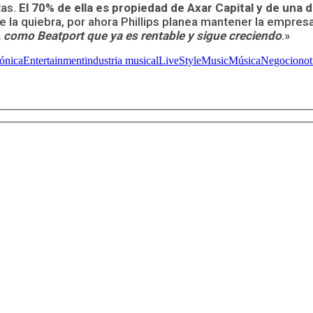
tas.
El 70% de ella es propiedad de Axar Capital y de una 
 la quiebra, por ahora Phillips planea mantener la empresa
 como Beatport que ya es rentable y sigue creciendo
.»
rónica
Entertainment
industria musical
LiveStyle
Music
Música
Negocio
not