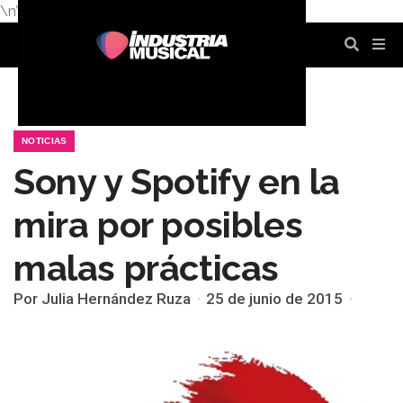
\n
\n
\n
\n
\n
\n
NOTICIAS
Sony y Spotify en la
mira por posibles
malas prácticas
Por Julia Hernández Ruza
25 de junio de 2015