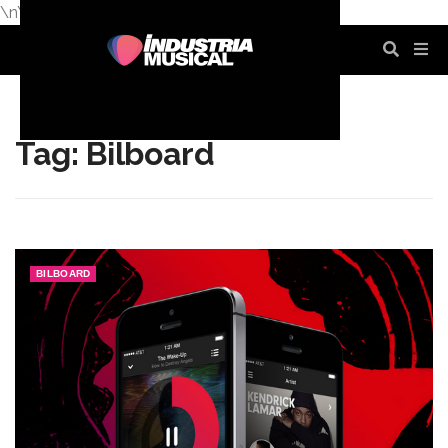
\n
\n
\n
\n
\n
\n
Tag: Bilboard
BILBOARD