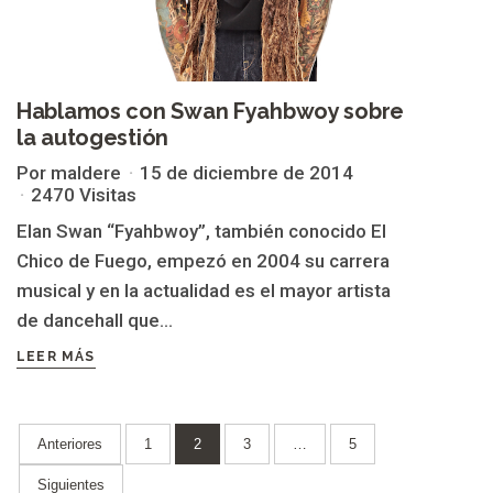
Hablamos con Swan Fyahbwoy sobre
la autogestión
Por maldere
15 de diciembre de 2014
2470 Visitas
Elan Swan “Fyahbwoy”, también conocido El
Chico de Fuego, empezó en 2004 su carrera
musical y en la actualidad es el mayor artista
de dancehall que...
LEER MÁS
Paginación
Anteriores
1
2
3
…
5
de
Siguientes