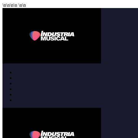
\n
\n
\n
\n
\n
\n