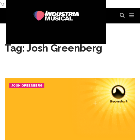
\n
\n
\n
\n
\n
\n
Tag: Josh Greenberg
JOSH GREENBERG