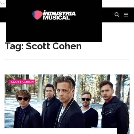
\n
\n
\n
\n
\n
\n
Tag: Scott Cohen
SCOTT COHEN