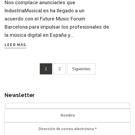
Nos complace anunciarles que
IndustriaMusical.es ha llegado a un
acuerdo con el Future Music Forum
Barcelona para impulsar los profesionales de
la música digital en España y...
LEER MÁS
Paginación
1
2
Siguientes
de
entradas
Newsletter