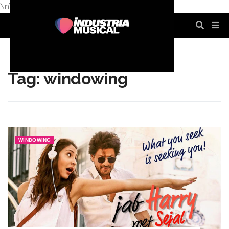
\n
\n
\n
\n
\n
\n
Tag: windowing
WINDOWING