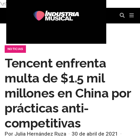
\n
\n
\n
\n
\n
\n
NOTICIAS
Tencent enfrenta
multa de $1.5 mil
millones en China por
prácticas anti-
competitivas
Por Julia Hernández Ruza
30 de abril de 2021