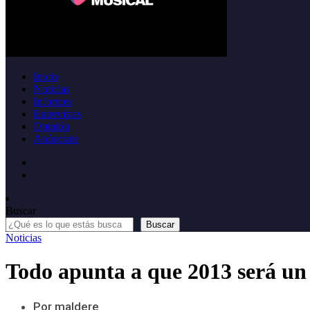
Inicio
Noticias
Informes
Entrevistas
Opinión
Anúnciate
Buscar
Buscar
Noticias
Todo apunta a que 2013 será un 
Por maldere