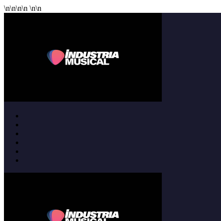
\n
\n
\n
\n
\n
\n