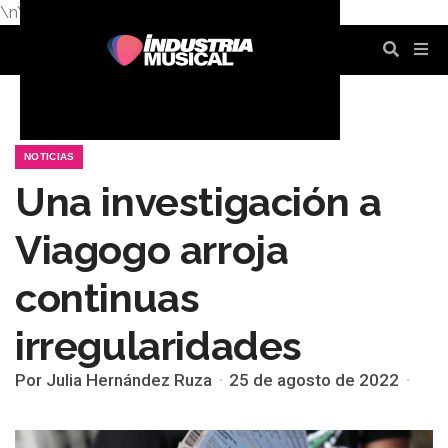
\n
\n
\n
\n
\n
\n
NOTICIAS
Una investigación a
Viagogo arroja
continuas
irregularidades
Por Julia Hernández Ruza
25 de agosto de 2022