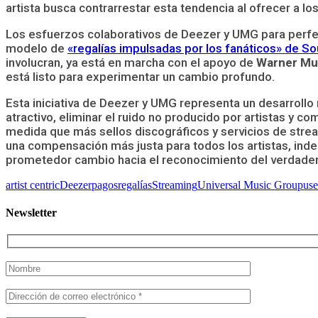
artista busca contrarrestar esta tendencia al ofrecer a l
Los esfuerzos colaborativos de Deezer y UMG para perfe
modelo de
«regalías impulsadas por los fanáticos» de S
involucran, ya está en marcha con el apoyo de
Warner Mu
está listo para experimentar un cambio profundo.
Esta iniciativa de Deezer y UMG representa un desarrollo r
atractivo, eliminar el ruido no producido por artistas y 
medida que más sellos discográficos y servicios de stre
una compensación más justa para todos los artistas, inde
prometedor cambio hacia el reconocimiento del verdadero v
artist centric
Deezer
pagos
regalías
Streaming
Universal Music Group
use
Newsletter