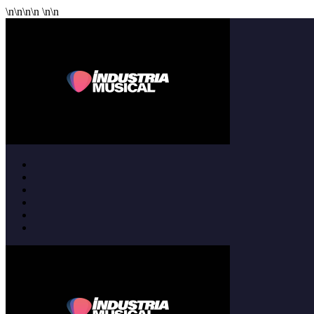
\n
\n
\n
\n
\n
\n