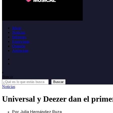
Inicio
Noticias
Informes
Entrevistas
Opinión
Anúnciate
Buscar
Buscar
Noticias
Universal y Deezer dan el prime
Por Julia Hernández Ruza