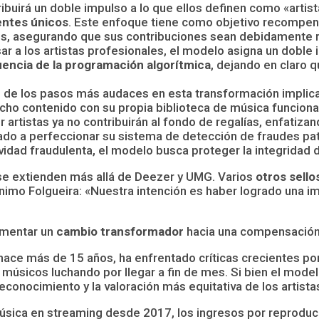
ribuirá un doble impulso a lo que ellos definen como «arti
entes únicos
. Este enfoque tiene como objetivo recompens
os, asegurando que sus contribuciones sean debidamente 
 a los artistas profesionales, el modelo asigna un doble i
uencia de la programación algorítmica
, dejando en claro 
de los pasos más audaces en esta transformación implica
ho contenido con su propia biblioteca de música funcional,
r artistas ya no contribuirán al fondo de regalías, enfati
o a perfeccionar su sistema de detección de fraudes pate
ividad fraudulenta, el modelo busca proteger la integridad d
 se extienden más allá de Deezer y UMG. Varios
otros sello
nimo Folgueira: «Nuestra intención es haber logrado una 
rimentar un
cambio transformador
hacia una compensación m
hace más de 15 años, ha enfrentado críticas crecientes po
s músicos luchando por llegar a fin de mes. Si bien el mode
econocimiento y la valoración más equitativa de los artistas
úsica en streaming desde 2017, los ingresos por reprodu