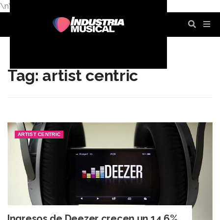
\n
\n
\n
\n
\n
\n
Tag: artist centric
ARTIST CENTRIC
Ingresos de Deezer crecen un 14,6%