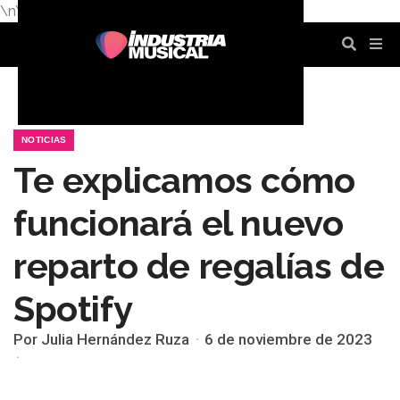
\n
\n
\n
\n
\n
\n
NOTICIAS
Te explicamos cómo
funcionará el nuevo
reparto de regalías de
Spotify
Por Julia Hernández Ruza
6 de noviembre de 2023