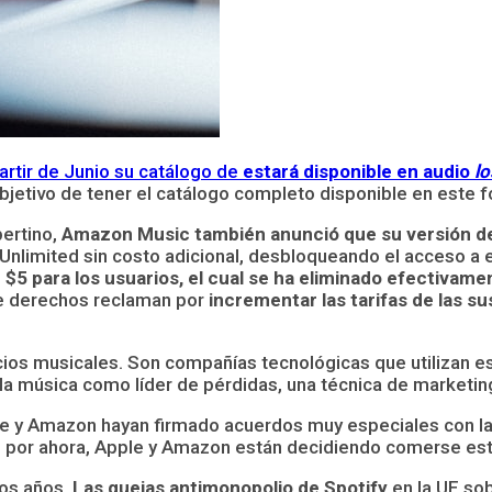
artir de Junio su catálogo de
estará disponible en audio
lo
bjetivo de tener el catálogo completo disponible en este f
pertino,
Amazon Music también anunció que su versión de
nlimited sin costo adicional, desbloqueando el acceso a e
e $5 para los usuarios, el cual se ha eliminado efectiva
 de derechos reclaman por
incrementar las tarifas de las s
ios musicales. Son compañías tecnológicas que utilizan es
la música como líder de pérdidas, una técnica de marketing
e y Amazon hayan firmado acuerdos muy especiales con las 
que, por ahora, Apple y Amazon están decidiendo comerse e
mos años.
Las quejas antimonopolio de Spotify
en la UE sob