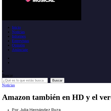
Inicio
Noticias
Informes
Entrevistas
Opinión
Anúnciate
Buscar
Buscar
Noticias
Amazon también en HD y el verda
Por Julia Hernández Ruza