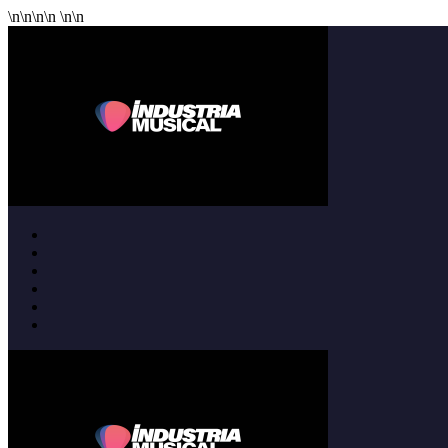
\n
\n
\n
\n
\n
\n