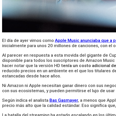
El día de ayer vimos como
Apple Music anunciaba que a p
inicialmente para unos 20 millones de canciones, con el o
Al parecer en respuesta a esta movida del gigante de Cu
disponible para todos los suscriptores de Amazon Music U
hacer notar que la versión HD
tenía un costo adicional d
reducido precios en un ambiente en el que los titulares
estancadas desde hace años.
Ni Amazon ni Apple necesitan ganar dinero con sus negoc
con sus ecosistemas, y pueden permitirse el lujo de usar 
Según indica el analista
Bas Gasmayer
, a menos que Appl
precio más alto que la calidad estándar. Eso significa 
La batalla del streaming ha estado escalando en los últi