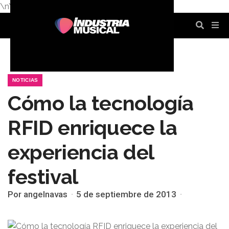
\n
\n
\n
\n
\n
\n
NOTICIAS
Cómo la tecnología
RFID enriquece la
experiencia del
festival
Por angelnavas
5 de septiembre de 2013