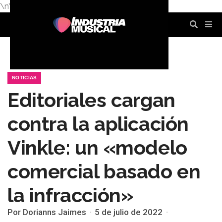
\n
\n
\n
\n
\n
\n
NOTICIAS
Editoriales cargan
contra la aplicación
Vinkle: un «modelo
comercial basado en
la infracción»
Por Dorianns Jaimes
5 de julio de 2022