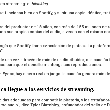
 en streaming: el
hijacking.
 funcionan bien en Spotify, y subir una copia idéntica, tra
era del productor de 18 años, con más de 155 millones de 
ndo sus propias copias del audio, a veces con el mismo nom
logía que Spotify llama «vinculación de pistas». La plataf
”.
e una vez a través de más de un distribuidor, o la canción t
nos para que el sencillo mantenga sus reproducciones.
e Eyes
«, hay dinero real en juego: la canción genera más 
a llegue a los servicios de streaming.
idas adecuadas para combatir la piratería, y los estafado
smo audio”, dice
Tyler Blatchley
, cofundador del sello de
D