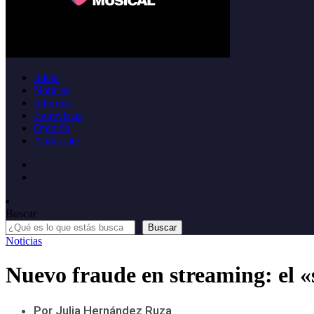
Inicio
Noticias
Informes
Entrevistas
Opinión
Anúnciate
Buscar
Buscar
Noticias
Nuevo fraude en streaming: el «
Por Julia Hernández Ruza