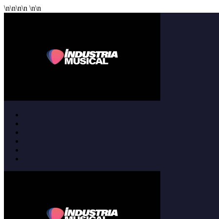
\n
\n
\n
\n
\n
\n