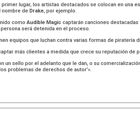
 primer lugar, los artistas destacados se colocan en una es
el nombre de
Drake
, por ejemplo.
tenido como
Audible Magic
captarán canciones destacadas qu
a persona será detenida en el proceso.
en equipos que luchan contra varias formas de piratería di
ptar más clientes a medida que crece su reputación de pod
con un sello por el adelanto que le dan, o su comercializació
os problemas de derechos de autor'».