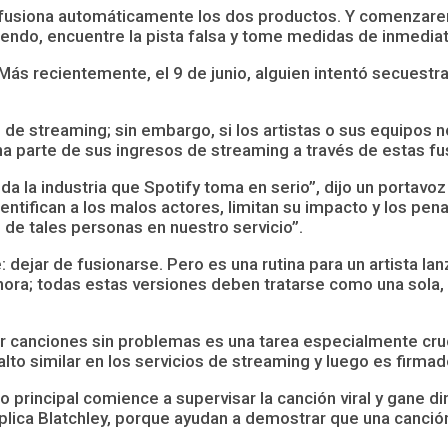
 fusiona automáticamente los dos productos. Y comenzare
endo, encuentre la pista falsa y tome medidas de inmediat
ás recientemente, el 9 de junio, alguien intentó secuestr
s de streaming; sin embargo, si los artistas o sus equipos
na parte de sus ingresos de streaming a través de estas f
da la industria que Spotify toma en serio”, dijo un portav
entifican a los malos actores, limitan su impacto y los p
 de tales personas en nuestro servicio”.
ejar de fusionarse. Pero es una rutina para un artista lanza
ra; todas estas versiones deben tratarse como una sola, d
ar canciones sin problemas es una tarea especialmente cruc
lto similar en los servicios de streaming y luego es firmad
llo principal comience a supervisar la canción viral y gane d
xplica Blatchley, porque ayudan a demostrar que una canció