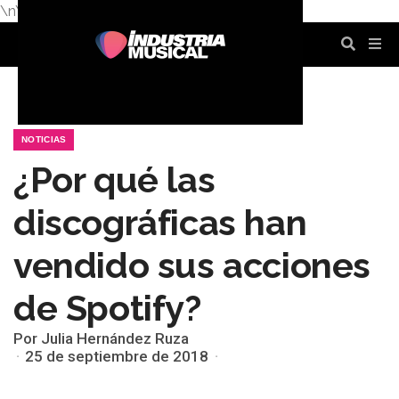
\n
\n
\n
\n
\n
\n
NOTICIAS
¿Por qué las
discográficas han
vendido sus acciones
de Spotify?
Por Julia Hernández Ruza
25 de septiembre de 2018