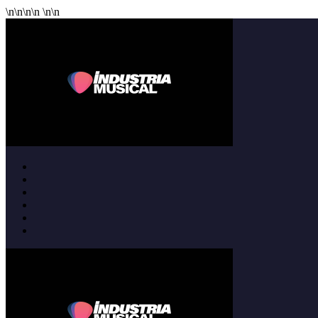
\n
\n
\n
\n
\n
\n