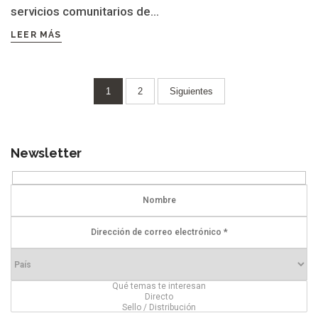
servicios comunitarios de...
LEER MÁS
Paginación
1
2
Siguientes
de
entradas
Newsletter