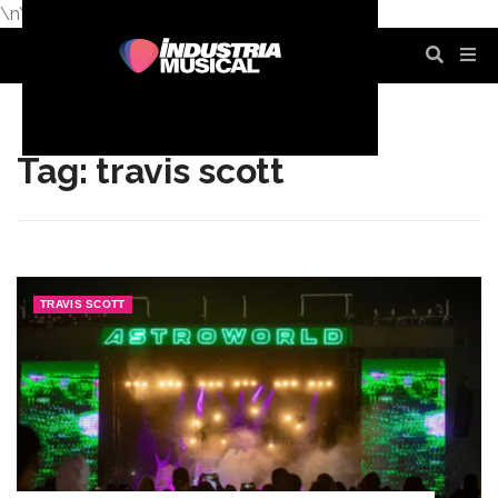
\n
\n
\n
\n
\n
\n
Tag: travis scott
TRAVIS SCOTT