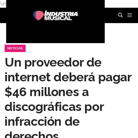
\n
\n
\n
\n
\n
\n
NOTICIAS
Un proveedor de
internet deberá pagar
$46 millones a
discográficas por
infracción de
derechos