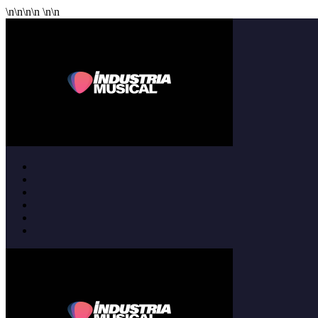
\n
\n
\n
\n
\n
\n