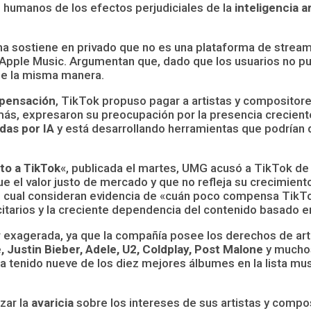
as humanos de los efectos perjudiciales de la
inteligencia ar
a sostiene en privado que no es una plataforma de streami
Apple Music. Argumentan que, dado que los usuarios no pu
 de la misma manera.
pensación
, TikTok propuso pagar a artistas y compositor
s, expresaron su preocupación por la presencia creciente d
das por IA
y está desarrollando herramientas que podrían d
to a TikTok
«, publicada el martes, UMG acusó a TikTok de 
e el valor justo de mercado y que no refleja su crecimien
lo cual consideran evidencia de «cuán poco compensa TikTo
citarios y la creciente dependencia del contenido basado e
 exagerada, ya que la compañía posee los derechos de ar
 Justin Bieber, Adele, U2, Coldplay, Post Malone
y mucho
ha tenido nueve de los diez mejores álbumes en la lista mus
zar la
avaricia
sobre los intereses de sus artistas y comp