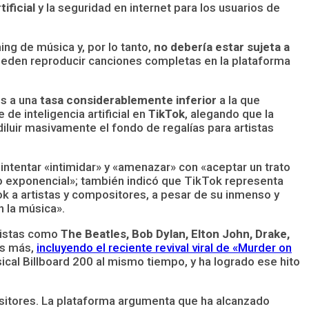
tificial
y la seguridad en internet para los usuarios de
ng de música y, por lo tanto,
no debería estar sujeta a
eden reproducir canciones completas en la plataforma
es a una
tasa considerablemente inferior
a la que
e inteligencia artificial en
TikTok
, alegando que la
iluir masivamente el fondo de regalías para artistas
intentar «intimidar» y «amenazar» con «aceptar un trato
to exponencial»; también indicó que TikTok representa
k a artistas y compositores, a pesar de su inmenso y
n la música».
tistas como
The Beatles, Bob Dylan, Elton John, Drake,
s más,
incluyendo el reciente revival viral de «Murder on
ical Billboard 200 al mismo tiempo, y ha logrado ese hito
ositores. La plataforma argumenta que ha alcanzado