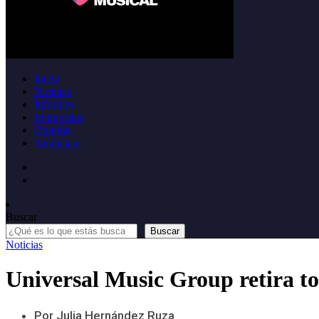
Inicio
Noticias
Informes
Entrevistas
Opinión
Anúnciate
Buscar
Buscar
Noticias
Universal Music Group retira to
Por Julia Hernández Ruza