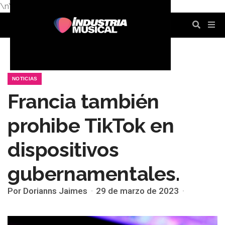
\n
\n
\n
\n
\n
\n
NOTICIAS
Francia también
prohibe TikTok en
dispositivos
gubernamentales.
Por Dorianns Jaimes
29 de marzo de 2023