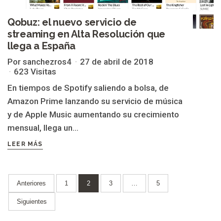
Qobuz: el nuevo servicio de
streaming en Alta Resolución que
llega a España
Por sanchezros4
27 de abril de 2018
623 Visitas
En tiempos de Spotify saliendo a bolsa, de
Amazon Prime lanzando su servicio de música
y de Apple Music aumentando su crecimiento
mensual, llega un...
LEER MÁS
Paginación
Anteriores
1
2
3
…
5
de
Siguientes
entradas