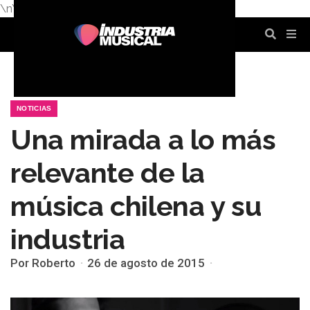
\n
\n
\n
\n
\n
\n
NOTICIAS
Una mirada a lo más
relevante de la
música chilena y su
industria
Por Roberto
26 de agosto de 2015