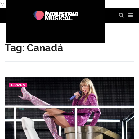
\n
\n
\n
\n
\n
\n
Tag: Canadá
CANADÁ