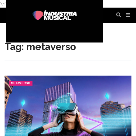
\n
\n
\n
\n
\n
\n
Tag: metaverso
METAVERSO