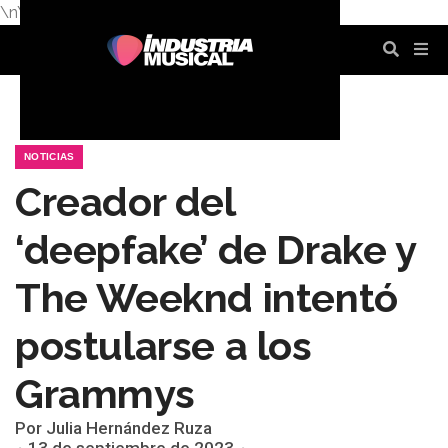
\n
\n
\n
\n
\n
\n
NOTICIAS
Creador del
‘deepfake’ de Drake y
The Weeknd intentó
postularse a los
Grammys
Por Julia Hernández Ruza