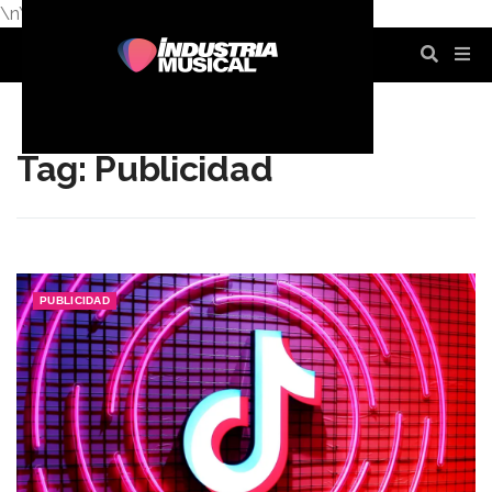
\n
\n
\n
\n
\n
\n
Tag: Publicidad
PUBLICIDAD